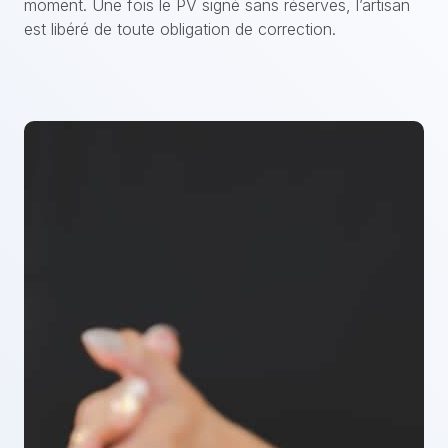
moment. Une fois le PV signé sans réserves, l’artisan
est libéré de toute obligation de correction.