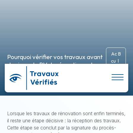
ACCUEIL
À PROPOS
SERVICES
Ac
B
Pourquoi vérifier vos travaux avant
PARTICULIER
cu
l
de signer le PV de réception est
eil
o
crucial
ENTREPRISE
g
GPTO – POUR VOUS AIDER !
CONTACT
Lorsque les travaux de rénovation sont enfin terminés,
il reste une étape décisive : la réception des travaux.
Cette étape se conclut par la signature du procès-